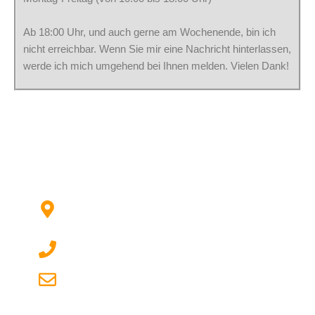
Ab 18:00 Uhr, und auch gerne am Wochenende, bin ich
nicht erreichbar. Wenn Sie mir eine Nachricht hinterlassen,
werde ich mich umgehend bei Ihnen melden. Vielen Dank!
Kontaktieren Sie uns:
Hildesheimer Str. 331, 30519 Hannover
(Nicht mehr aktuell) wir ziehen um!
017622511690 (auch per WhatsApp)
dg-electronics@mail.de