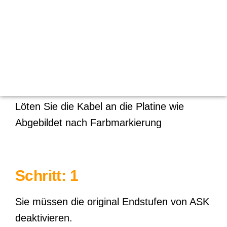
Leiterplatte-Bestückung.
Zunächst müssen Sie die TDA und SMD-
Bauelemente auf der Platine von Reparatur-
Bausatz verlöten
Löten Sie die Kabel an die Platine wie
Abgebildet nach Farbmarkierung
Schritt: 1
Sie müssen die original Endstufen von ASK
deaktivieren.