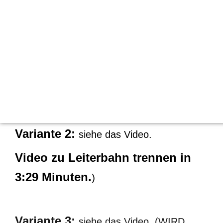
(Variante 3 wird empfohlen)
passt!
Variante 1:
Wie auf dem Bild
gekennzeichnet „rot markierte Stelle“ die
Leiterbahn vorsichtig trennen
bzw. unterbrechen
Variante 2:
siehe das Video.
Video zu Leiterbahn trennen in
3:29 Minuten.
)
Variante 3:
siehe das Video (WIRD