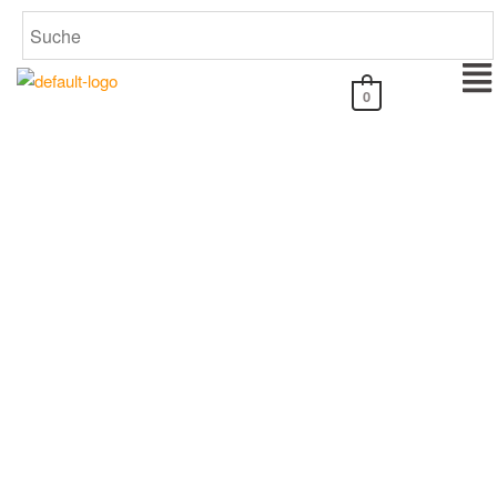
0
Anleitung für BMW CD54
Professional Autoradio