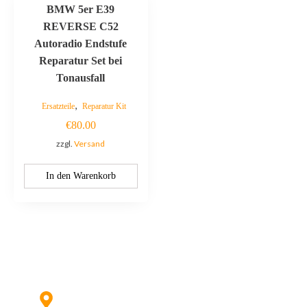
BMW 5er E39
REVERSE C52
Autoradio Endstufe
Reparatur Set bei
Tonausfall
,
Ersatzteile
Reparatur Kit
€
80.00
zzgl.
Versand
In den Warenkorb
Kontaktieren Sie uns:
Hildesheimer Str. 331, 30519 Hannover