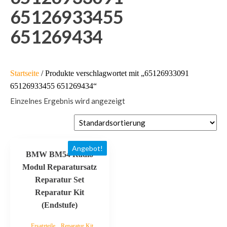
65126933455
651269434
Startseite
/ Produkte verschlagwortet mit „65126933091
65126933455 651269434“
Einzelnes Ergebnis wird angezeigt
Angebot!
BMW BM54 Radio
Modul Reparatursatz
Reparatur Set
Reparatur Kit
(Endstufe)
,
Ersatzteile
Reparatur Kit