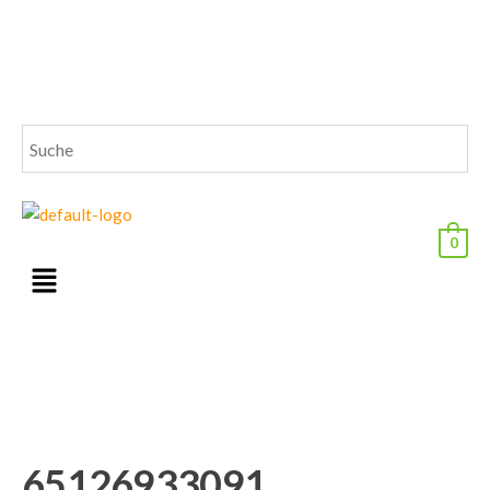
0
65126933091