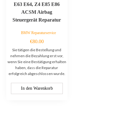
E63 E64, Z4 E85 E86
ACSM Airbag
Steuergerät Reparatur
BMW Reparaturservice
€
80.00
Sie tätigen die Bestellung und
nehmen die Bezahlung erst vor,
wenn Sie eine Bestätigung erhalten
haben, dass die Reparatur
erfolgreich abgeschlossen wurde.
In den Warenkorb
Kontaktieren Sie uns: