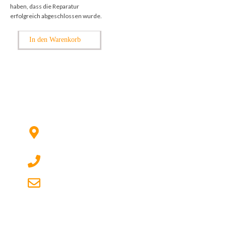
haben, dass die Reparatur
erfolgreich abgeschlossen wurde.
In den Warenkorb
Kontaktieren Sie uns:
Hildesheimer Str. 331, 30519 Hannover
(Nicht mehr aktuell) wir ziehen um!
017622511690 (auch per WhatsApp)
dg-electronics@mail.de
Quicklinks