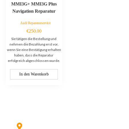
MMI3G+ MMI3G Plus
Navigation Reparatur
Audi Reparaturservice
€
250.00
Sie tätigen die Bestellung und
nehmen die Bezahlung erst vor,
wenn Sie eine Bestätigung erhalten
haben, dass die Reparatur
erfolgreich abgeschlossen wurde.
In den Warenkorb
Kontaktieren Sie uns:
Hildesheimer Str. 331, 30519 Hannover