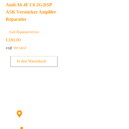
Audi A6 4F C6 2G DSP
ASK Verstärker Amplifer
Reparatur
Audi Reparaturservice
€
180.00
zzgl.
Versand
In den Warenkorb
Kontaktieren Sie uns:
Hildesheimer Str. 331, 30519 Hannover
(Nicht mehr aktuell) wir ziehen um!