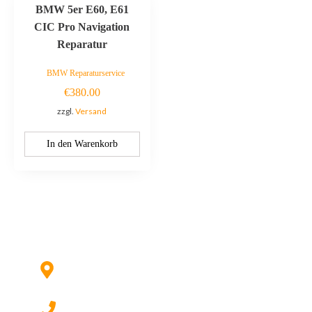
BMW 5er E60, E61
CIC Pro Navigation
Reparatur
BMW Reparaturservice
€
380.00
zzgl.
Versand
In den Warenkorb
Kontaktieren Sie uns:
Hildesheimer Str. 331, 30519 Hannover
(Nicht mehr aktuell) wir ziehen um!
017622511690 (auch per WhatsApp)