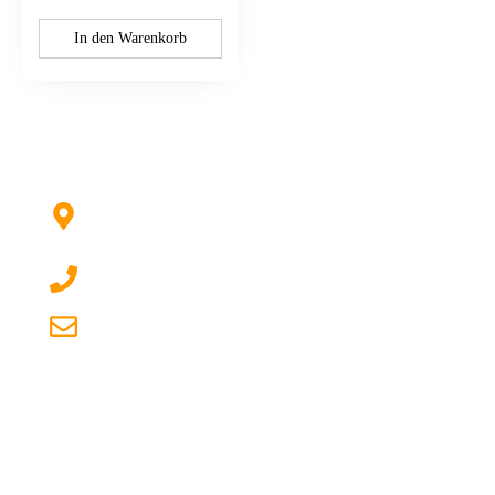
In den Warenkorb
Kontaktieren Sie uns:
Hildesheimer Str. 331, 30519 Hannover
(Nicht mehr aktuell) wir ziehen um!
017622511690 (auch per WhatsApp)
dg-electronics@mail.de
Quicklinks
Über uns
Ersatzteile