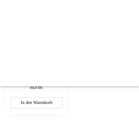
E90 E91 E92 E93 CCC
Navigation Reparatur
BMW Reparaturservice
€
300.00
Sie tätigen die Bestellung
und nehmen die Bezahlung
erst vor, wenn Sie eine
Bestätigung erhalten haben,
dass die Reparatur
erfolgreich abgeschlossen
wurde.
In den Warenkorb
Kontaktieren Sie uns: