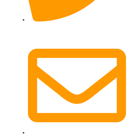
017622511690 (auch per WhatsApp)