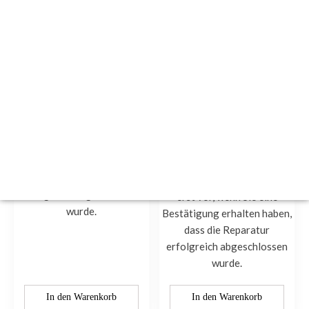
BMW 1er E87 E88 / 3er
BMW MINI Cooper
E90 E91 E92 E93 CCC
R55 R56 und 1er E87
Navigation Reparatur
E88, 3er E90 E91 E93,
5er E60 E61, 6er E63
BMW Reparaturservice
E64, X5 E70 / X6 E71
€
300.00
CCC Navigation
Sie tätigen die Bestellung
BMW Reparaturservice
und nehmen die Bezahlung
€
300.00
erst vor, wenn Sie eine
Bestätigung erhalten haben,
Sie tätigen die Bestellung
dass die Reparatur
und nehmen die Bezahlung
erfolgreich abgeschlossen
erst vor, wenn Sie eine
wurde.
Bestätigung erhalten haben,
dass die Reparatur
erfolgreich abgeschlossen
wurde.
In den Warenkorb
In den Warenkorb