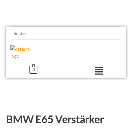
Zum
Inhalt
springen
Menü
0
BMW E65 Verstärker