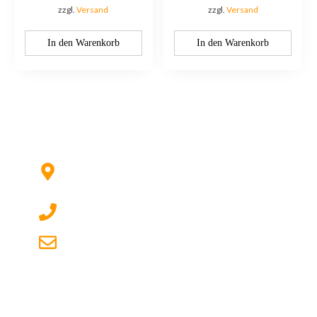
zzgl.
Versand
zzgl.
Versand
In den Warenkorb
In den Warenkorb
Kontaktieren Sie uns:
Hildesheimer Str. 331, 30519 Hannover
(Nicht mehr aktuell) wir ziehen um!
017622511690 (auch per WhatsApp)
dg-electronics@mail.de
Quicklinks