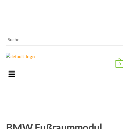
0
BMW Fußraummodul