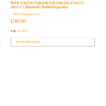
BMW E81 E87 E88 E90 E91 E60 E61 E70 E71
MULF 2 Bluetooth Modul Reparatur
BMW Reparaturservice
€
90.00
zzgl.
Versand
In den Warenkorb
Quicklinks
Informati
Reparatura
Über uns