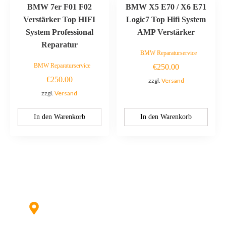
BMW 7er F01 F02
BMW X5 E70 / X6 E71
Verstärker Top HIFI
Logic7 Top Hifi System
System Professional
AMP Verstärker
Reparatur
BMW Reparaturservice
BMW Reparaturservice
€
250.00
€
250.00
zzgl.
Versand
zzgl.
Versand
In den Warenkorb
In den Warenkorb
Kontaktieren Sie uns:
Hildesheimer Str. 331, 30519 Hannover
(Nicht mehr aktuell) wir ziehen um!