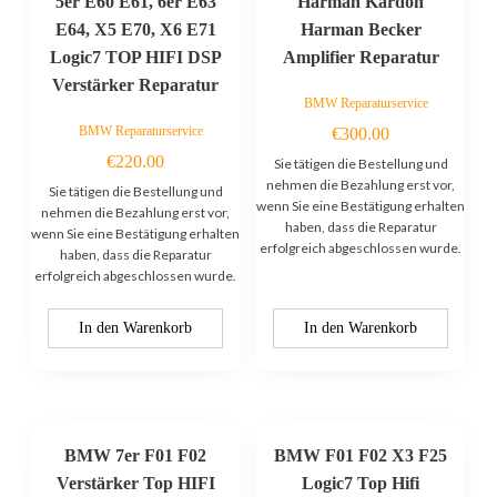
5er E60 E61, 6er E63
Harman Kardon
E64, X5 E70, X6 E71
Harman Becker
Logic7 TOP HIFI DSP
Amplifier Reparatur
Verstärker Reparatur
BMW Reparaturservice
BMW Reparaturservice
€
300.00
€
220.00
Sie tätigen die Bestellung und
nehmen die Bezahlung erst vor,
Sie tätigen die Bestellung und
wenn Sie eine Bestätigung erhalten
nehmen die Bezahlung erst vor,
haben, dass die Reparatur
wenn Sie eine Bestätigung erhalten
erfolgreich abgeschlossen wurde.
haben, dass die Reparatur
erfolgreich abgeschlossen wurde.
In den Warenkorb
In den Warenkorb
BMW 7er F01 F02
BMW F01 F02 X3 F25
Verstärker Top HIFI
Logic7 Top Hifi