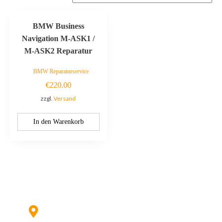
BMW Business
Navigation M-ASK1 /
M-ASK2 Reparatur
BMW Reparaturservice
€
220.00
zzgl.
Versand
In den Warenkorb
Kontaktieren Sie uns:
Hildesheimer Str. 331, 30519 Hannover
(Nicht mehr aktuell) wir ziehen um!