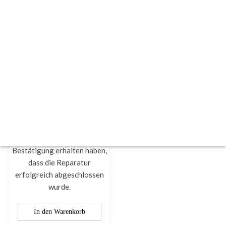
Autoradio CD Radio
Boost Mini Cooper,
Countryman, One
Reparatur
Uncategorized
€
150.00
Sie tätigen die Bestellung
und nehmen die Bezahlung
erst vor, wenn Sie eine
Bestätigung erhalten haben,
dass die Reparatur
erfolgreich abgeschlossen
wurde.
In den Warenkorb