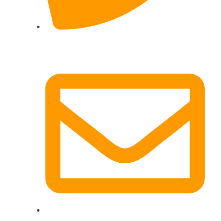
017622511690 (auch per WhatsApp)