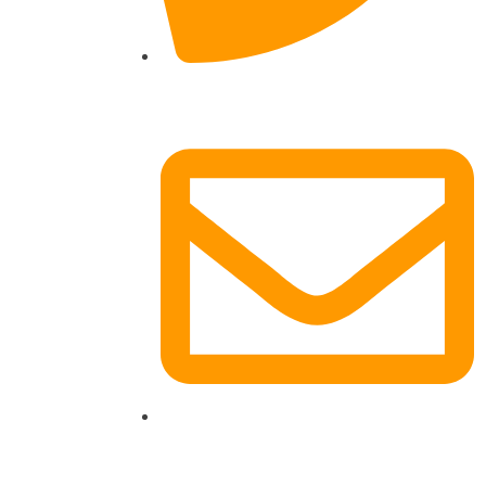
017622511690 (auch per WhatsApp)
dg-electronics@mail.de