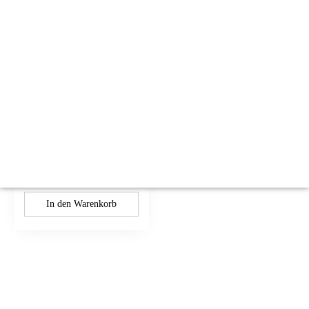
BMW 1er E87 E88, 3er
E90 E91 E92 E93, X5
E70 X6 E71 FRM2
FRM3 Fußraummodul
Reparatur
BMW Reparaturservice
€
50.00
zzgl.
Versand
In den Warenkorb
Kontaktieren Sie uns: