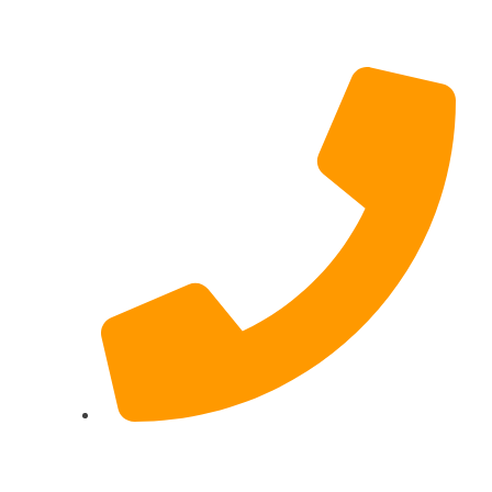
Hildesheimer Str. 331, 30519 Hannover
(Nicht mehr aktuell) wir ziehen um!
017622511690 (auch per WhatsApp)