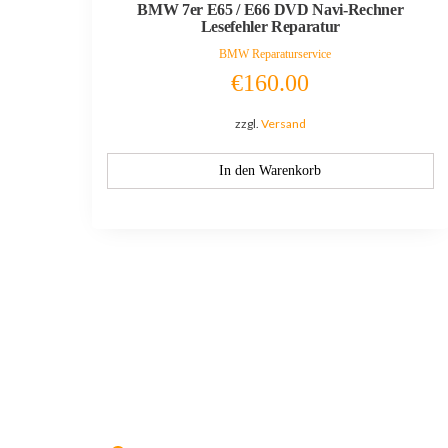
BMW 7er E65 / E66 DVD Navi-Rechner
Lesefehler Reparatur
BMW Reparaturservice
€
160.00
zzgl.
Versand
In den Warenkorb
Kontaktieren Sie uns:
Hildesheimer Str. 331, 30519 Hannover