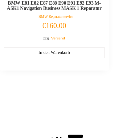
BMW E81 E82 E87 E88 E90 E91 E92 E93 M-
ASK1 Navigation Business MASK 1 Reparatur
BMW Reparaturservice
€
160.00
zzgl.
Versand
In den Warenkorb
on
Weitere Soziale Medien
uftrag