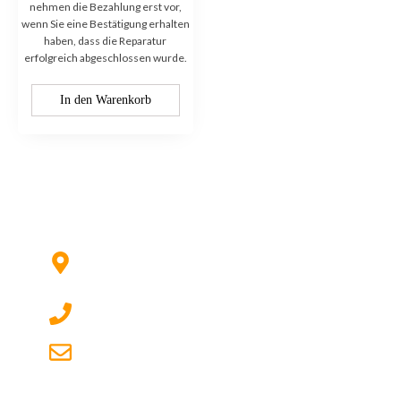
nehmen die Bezahlung erst vor,
wenn Sie eine Bestätigung erhalten
haben, dass die Reparatur
erfolgreich abgeschlossen wurde.
In den Warenkorb
Kontaktieren Sie uns:
Hildesheimer Str. 331, 30519 Hannover
(Nicht mehr aktuell) wir ziehen um!
017622511690 (auch per WhatsApp)
dg-electronics@mail.de
Quicklinks