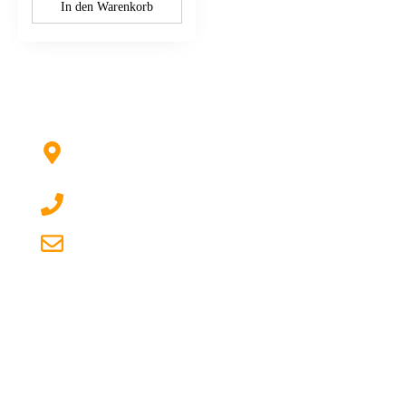
In den Warenkorb
Kontaktieren Sie uns:
Hildesheimer Str. 331, 30519 Hannover
(Nicht mehr aktuell) wir ziehen um!
017622511690 (auch per WhatsApp)
dg-electronics@mail.de
Quicklinks
Über uns
Ersatzteile
Reparatur-Dienstleistungen