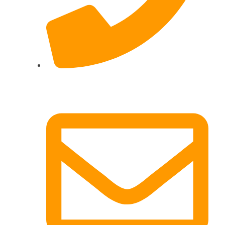
017622511690 (auch per WhatsApp)