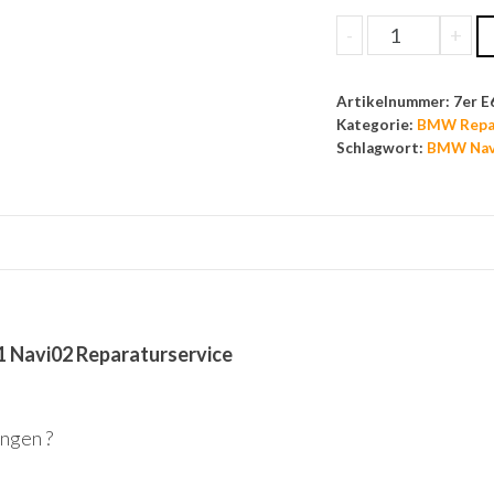
-
+
Artikelnummer:
7er E
Kategorie:
BMW Repar
Schlagwort:
BMW Nav
1 Navi02 Reparaturservice
ngen ?