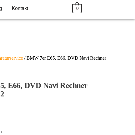
g
Kontakt
0
aturservice
/ BMW 7er E65, E66, DVD Navi Rechner
, E66, DVD Navi Rechner
02
en