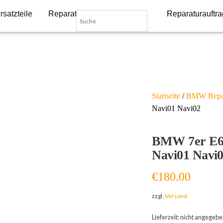
rsatzteile
Reparatur-Dienstleistungen
Reparaturauftra
Startseite
/
BMW Repar
Navi01 Navi02
BMW 7er E65
Navi01 Navi
€
180.00
zzgl.
Versand
Lieferzeit: nicht angegeb