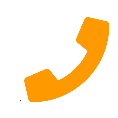
Hildesheimer Str. 331, 30519 Hannover
(Nicht mehr aktuell) wir ziehen um!
017622511690 (auch per WhatsApp)