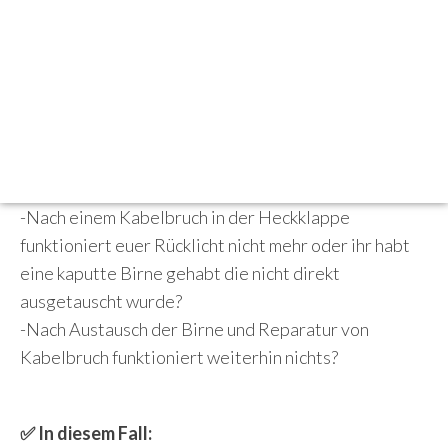
Beschreibung
BMW 7er E65, E66, E67, E68 Lichtmodul /
Fußraummodul LM, LM2, LMA 1, LWR AHL
Reparatur
✅ Fehlerbeschreibung:
-Nach einem Kabelbruch in der Heckklappe
funktioniert euer Rücklicht nicht mehr oder ihr habt
eine kaputte Birne gehabt die nicht direkt
ausgetauscht wurde?
-Nach Austausch der Birne und Reparatur von
Kabelbruch funktioniert weiterhin nichts?
✅ In diesem Fall: