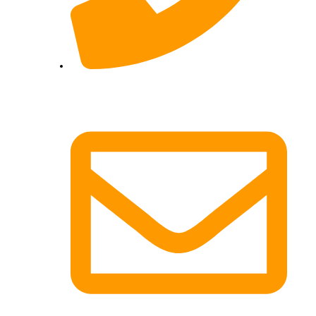
017622511690 (auch per WhatsApp)