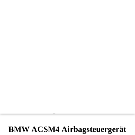
-
+
In den Warenkorb
Kategorie:
BMW Reparaturservice
Schlagwörter:
65.77 6807634
,
65.77 6837358
,
65.77
6837359
,
65.77 6837359 65.77 9461916
,
65.77 9247024
,
65.77 9280186
,
65.77 9350003
,
ACSM4
,
Airbag Reparatur
Beschreibung
Beschreibung
BMW ACSM4 Airbagsteuergerät