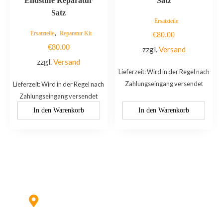
Endstufe Reparatur
Satz
Satz
Ersatzteile
,
Ersatzteile
Reparatur Kit
€
80.00
€
80.00
zzgl.
Versand
zzgl.
Versand
Lieferzeit: Wird in der Regel nach
Zahlungseingang versendet
Lieferzeit: Wird in der Regel nach
Zahlungseingang versendet
In den Warenkorb
In den Warenkorb
Kontaktieren Sie uns:
Hildesheimer Str. 331, 30519 Hannover
(Nicht mehr aktuell) wir ziehen um!