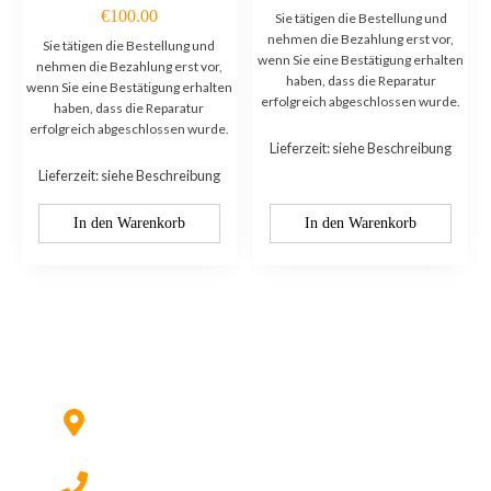
€
100.00
Sie tätigen die Bestellung und
nehmen die Bezahlung erst vor,
Sie tätigen die Bestellung und
wenn Sie eine Bestätigung erhalten
nehmen die Bezahlung erst vor,
haben, dass die Reparatur
wenn Sie eine Bestätigung erhalten
erfolgreich abgeschlossen wurde.
haben, dass die Reparatur
erfolgreich abgeschlossen wurde.
Lieferzeit: siehe Beschreibung
Lieferzeit: siehe Beschreibung
In den Warenkorb
In den Warenkorb
Kontaktieren Sie uns:
Hildesheimer Str. 331, 30519 Hannover
(Nicht mehr aktuell) wir ziehen um!
017622511690 (auch per WhatsApp)