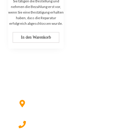
Sie tätigen die Bestellung und
nehmen die Bezahlung erst vor,
wenn Sie eine Bestätigung erhalten
haben, dass die Reparatur
erfolgreich abgeschlossen wurde.
In den Warenkorb
Kontaktieren Sie uns:
Hildesheimer Str. 331, 30519
Hannover (Nicht mehr aktuell) wir
ziehen um!
017622511690 (auch per WhatsApp)