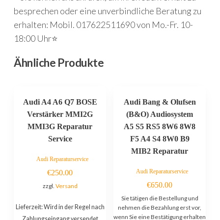
besprechen oder eine unverbindliche Beratung zu
erhalten: Mobil. 017622511690 von Mo.-Fr. 10-
18:00 Uhr⭐
Ähnliche Produkte
Audi A4 A6 Q7 BOSE
Audi Bang & Olufsen
Verstärker MMI2G
(B&O) Audiosystem
MMI3G Reparatur
A5 S5 RS5 8W6 8W8
Service
F5 A4 S4 8W0 B9
MIB2 Reparatur
Audi Reparaturservice
Audi Reparaturservice
€
250.00
€
650.00
zzgl.
Versand
Sie tätigen die Bestellung und
Lieferzeit: Wird in der Regel nach
nehmen die Bezahlung erst vor,
wenn Sie eine Bestätigung erhalten
Zahlungseingang versendet