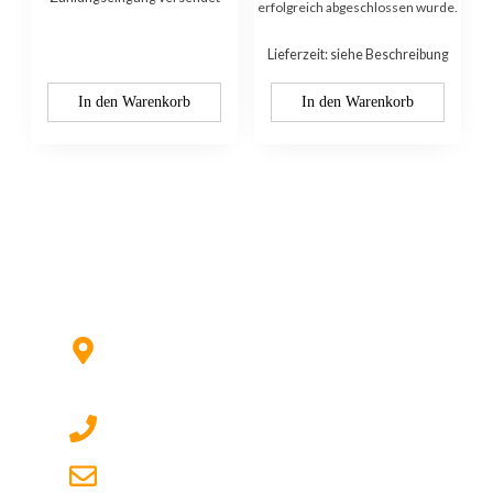
erfolgreich abgeschlossen wurde.
Lieferzeit: siehe Beschreibung
In den Warenkorb
In den Warenkorb
Kontaktieren Sie uns:
Hildesheimer Str. 331, 30519
Hannover (Nicht mehr aktuell) wir
ziehen um!
017622511690 (auch per WhatsApp)
dg-electronics@mail.de