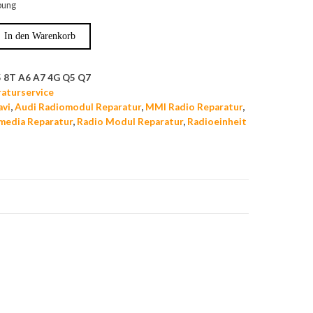
ibung
In den Warenkorb
 8T A6 A7 4G Q5 Q7
raturservice
avi
,
Audi Radiomodul Reparatur
,
MMI Radio Reparatur
,
media Reparatur
,
Radio Modul Reparatur
,
Radioeinheit