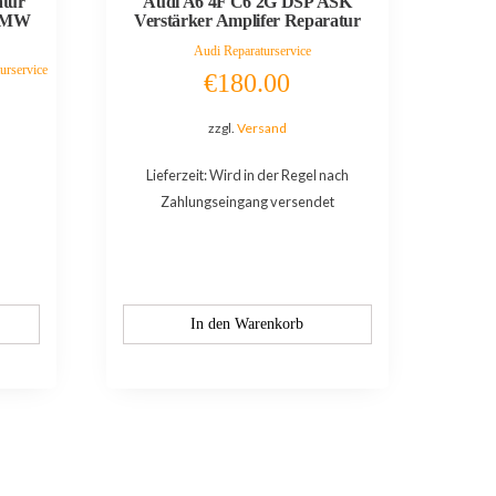
atur
Audi A6 4F C6 2G DSP ASK
 BMW
Verstärker Amplifer Reparatur
Audi Reparaturservice
rservice
€
180.00
zzgl.
Versand
Lieferzeit: Wird in der Regel nach
Zahlungseingang versendet
In den Warenkorb