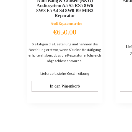
Audi Bang & Olufsen (B&O)
Audi
Audiosystem A5 S5 RS5 8W6
8W8 F5 A4 S4 8W0 B9 MIB2
Reparatur
Audi Reparaturservice
€
650.00
Sie tätigen die Bestellung und nehmen die
Lie
Bezahlung erst vor, wenn Sie eine Bestätigung
Z
erhalten haben, dass die Reparatur erfolgreich
abgeschlossen wurde.
Lieferzeit: siehe Beschreibung
In den Warenkorb