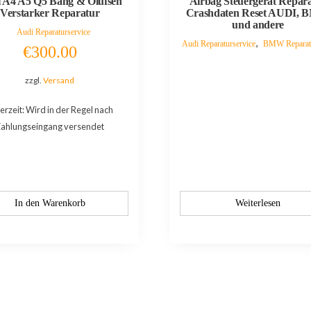
 A4 A5 Q5 Bang & Olufsen
Airbag Steuergerät Repar
Verstarker Reparatur
Crashdaten Reset AUDI,
und andere
Audi Reparaturservice
,
Audi Reparaturservice
BMW Reparatu
€
300.00
zzgl.
Versand
ferzeit: Wird in der Regel nach
ahlungseingang versendet
In den Warenkorb
Weiterlesen