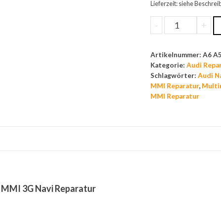
Lieferzeit: siehe Beschre
-
+
Artikelnummer:
A6 A5
Kategorie:
Audi Repa
Schlagwörter:
Audi N
MMI Reparatur
,
Multi
MMI Reparatur
t MMI 3G Navi Reparatur