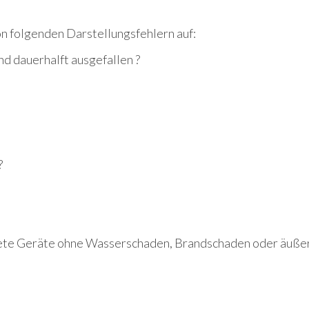
n folgenden Darstellungsfehlern auf:
nd dauerhalft ausgefallen ?
?
fnete Geräte ohne Wasserschaden, Brandschaden oder äuß