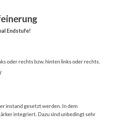
feinerung
nal Endstufe!
nks oder rechts bzw. hinten links oder rechts.
W
der instand gesetzt werden. In dem
ärker integriert. Dazu sind unbedingt sehr