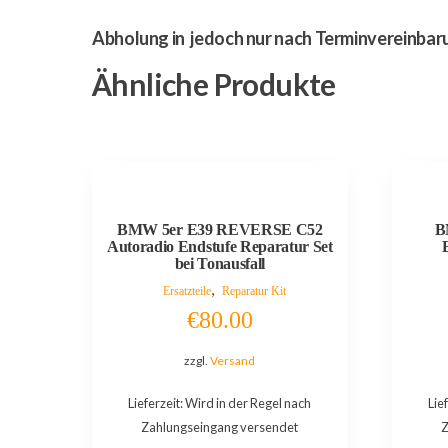
Abholung in jedoch nur nach Terminvereinbar
Ähnliche Produkte
BMW 5er E39 REVERSE C52
B
Autoradio Endstufe Reparatur Set
bei Tonausfall
,
Ersatzteile
Reparatur Kit
€
80.00
zzgl.
Versand
Lieferzeit: Wird in der Regel nach
Lie
Zahlungseingang versendet
Z