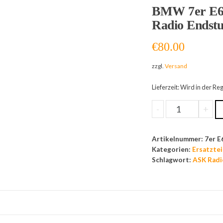
BMW 7er E65
Radio Endstu
€
80.00
zzgl.
Versand
Lieferzeit: Wird in der R
BMW
-
+
7er
E65
Artikelnummer:
7er E
E66
Kategorien:
Ersatztei
ASK
Schlagwort:
ASK Radi
Kassetten
Laufwerk
Radio
Endstufe
Reparatur