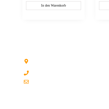
In den Warenkorb
Kontaktieren Sie uns:
Hildesheimer Str. 331, 30519 Hannover (Nicht
mehr aktuell) wir ziehen um!
017622511690 (auch per WhatsApp)
dg-electronics@mail.de
Quicklinks
Über uns