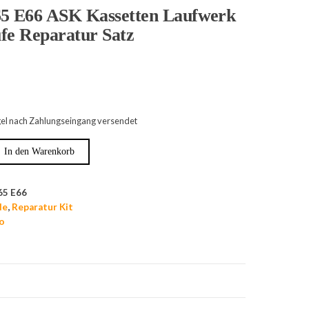
 E66 ASK Kassetten Laufwerk
fe Reparatur Satz
egel nach Zahlungseingang versendet
In den Warenkorb
65 E66
le
,
Reparatur Kit
o