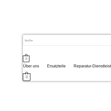
Zum
Inhalt
springen
0
Über uns
Ersatzteile
Reparatur-Dienstleis
0