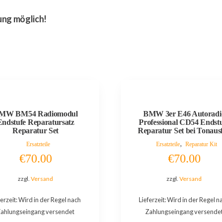
ung möglich!
MW BM54 Radiomodul
BMW 3er E46 Autoradi
Endstufe Reparatursatz
Professional CD54 Endst
Reparatur Set
Reparatur Set bei Tonausf
,
Ersatzteile
Ersatzteile
Reparatur Kit
€
70.00
€
70.00
zzgl.
Versand
zzgl.
Versand
ferzeit: Wird in der Regel nach
Lieferzeit: Wird in der Regel n
ahlungseingang versendet
Zahlungseingang versende