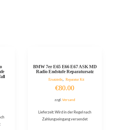
o
BMW 7er E65 E66 E67 ASK MD
ufe
Radio Endstufe Reparatursatz
all
,
Ersatzteile
Reparatur Kit
€
80.00
zzgl.
Versand
Lieferzeit: Wird in der Regel nach
ach
Zahlungseingang versendet
t