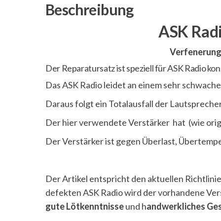
Beschreibung
ASK Radi
Verfenerung 
Der Reparatursatz ist speziell für ASK Radio konz
Das ASK Radio leidet an einem sehr schwachen
Daraus folgt ein Totalausfall der Lautsprecher
Der hier verwendete Verstärker hat (wie ori
Der Verstärker ist gegen Überlast, Übertemp
Der Artikel entspricht den aktuellen Richtli
defekten ASK Radio wird der vorhandene Verstä
gute Lötkenntnisse
und h
andwerkliches Ge