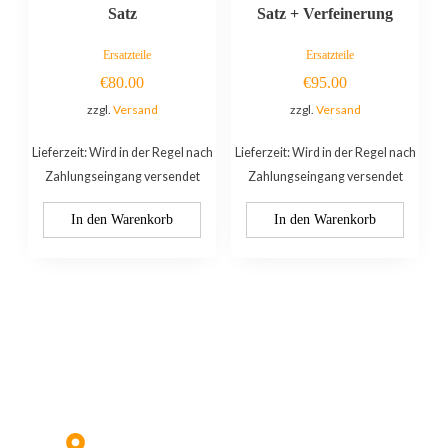
Satz
Satz + Verfeinerung
Ersatzteile
Ersatzteile
€
80.00
€
95.00
zzgl.
Versand
zzgl.
Versand
Lieferzeit: Wird in der Regel nach
Lieferzeit: Wird in der Regel nach
Zahlungseingang versendet
Zahlungseingang versendet
In den Warenkorb
In den Warenkorb
Kontaktieren Sie uns:
Hildesheimer Str. 331, 30519
Hannover (Nicht mehr aktuell) wir