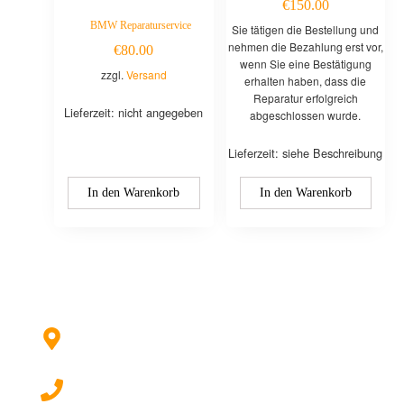
€
150.00
BMW Reparaturservice
Sie tätigen die Bestellung und
nehmen die Bezahlung erst vor,
€
80.00
wenn Sie eine Bestätigung
zzgl.
Versand
erhalten haben, dass die
Reparatur erfolgreich
Lieferzeit: nicht angegeben
abgeschlossen wurde.
Lieferzeit: siehe Beschreibung
In den Warenkorb
In den Warenkorb
Kontaktieren Sie uns:
Hildesheimer Str. 331, 30519 Hannover
(Nicht mehr aktuell) wir ziehen um!
017622511690 (auch per WhatsApp)