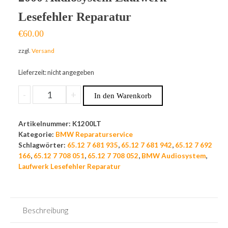
Lesefehler Reparatur
€
60.00
zzgl.
Versand
Lieferzeit: nicht angegeben
BMW
-
+
In den Warenkorb
K1200LT
PROFESSIONAL
Artikelnummer:
K1200LT
2000
Kategorie:
BMW Reparaturservice
Audiosystem
Schlagwörter:
65.12 7 681 935
,
65.12 7 681 942
,
65.12 7 692
Laufwerk
166
,
65.12 7 708 051
,
65.12 7 708 052
,
BMW Audiosystem
,
Lesefehler
Laufwerk Lesefehler Reparatur
Reparatur
Menge
Beschreibung