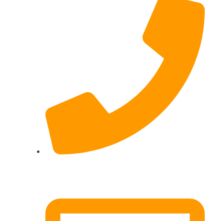
017622511690 (auch per WhatsApp)