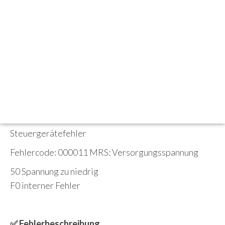
Beschreibung
BMW X5 E53 / 3er E46 Airbagsteuergerät MRSZ4
Crash Daten löschen / Reparatur
✅ Folgende Fehler können gespeichert sein:
Fehlercode: 0000F0 MRS Interner
Steuergerätefehler
Fehlercode: 000011 MRS: Versorgungsspannung
50 Spannung zu niedrig
F0 interner Fehler
✅ Fehlerbeschreibung